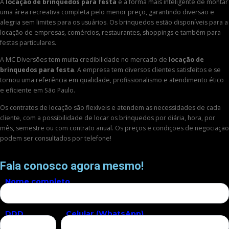
A
locação de brinquedos para festa
é a forma mais inteligente de montar
uma área recreativa completa pelo menor preço, garantindo diversão e
alegria sem limites para os usuários. Os brinquedos estão disponíveis para a
locação de empresas, comércios, restaurantes, shoppings e também para
festas particulares.
A MC Diversões tem muita credibilidade no mercado de
locação de
brinquedos para festa
. A empresa tem diversos clientes satisfeitos e se
tornou uma referência em qualidade, profissionalismo e atendimento ético
e eficiente em São Paulo.
Os contratos de locação são flexíveis e atendem as necessidades de cada
cliente, com a possibilidade de locar os brinquedos por diária, hora, por
mês, semestre ou com contrato anual. Os preços e condições de negociação
podem ser consultados por telefone!
Fala conosco agora mesmo!