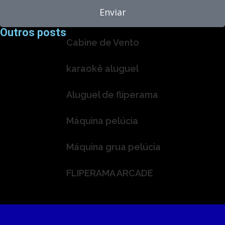
Enviar
Outros posts
Cabine de Vento
Ver Mais »
karaokê aluguel
Ver Mais »
Aluguel de fliperama
Ver Mais »
Máquina pelúcia
Ver Mais »
Máquina grua pelúcia
Ver Mais »
FLIPERAMA ARCADE
Ver Mais »