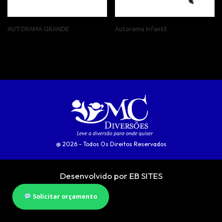
AUTORAMA GRANDE
Autorama Infantil
@ 2026 - Todos Os Direitos Reservados
Desenvolvido por EB SITES
Solicitar orçamento
Solicitar orçamento